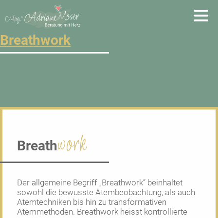
auszeit Archives - Adriane Moser
Breathwork
work
Breath
Der allgemeine Begriff „Breathwork“ beinhaltet
sowohl die bewusste Atembeobachtung, als auch
Atemtechniken bis hin zu transformativen
Atemmethoden. Breathwork heisst kontrollierte