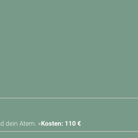
T
nd dein Atem. »
Kosten:
110 €