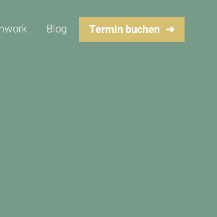
er
TERMINE
thwork
Blog
Termin buchen