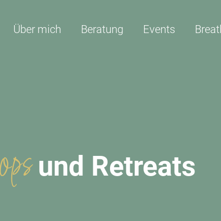
ves - Adriane Mos
Über mich
Beratung
Events
Brea
ops
und Retreats